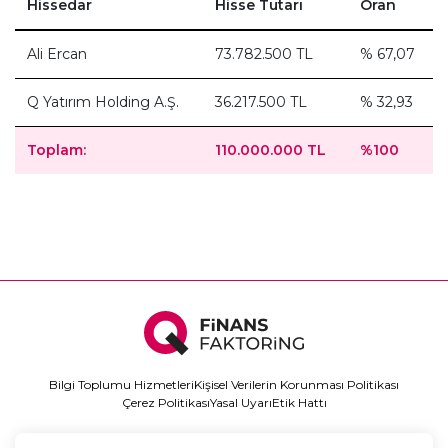
Hissedar
Hisse Tutarı
Oran
Ali Ercan
73.782.500 TL
% 67,07
Q Yatırım Holding A.Ş.
36.217.500 TL
% 32,93
Toplam:
110.000.000 TL
%100
Bilgi Toplumu Hizmetleri
Kişisel Verilerin Korunması Politikası
Çerez Politikası
Yasal Uyarı
Etik Hattı