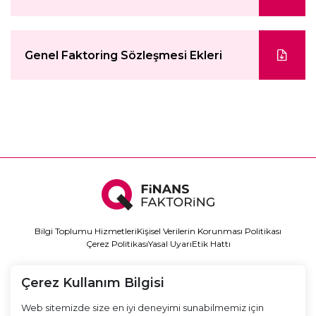
Genel Faktoring Sözleşmesi Ekleri
Bilgi Toplumu Hizmetleri
Kişisel Verilerin Korunması Politikası
Çerez Politikası
Yasal Uyarı
Etik Hattı
LinkedIn
Instagram
0850 888 11 34
info@qfinansfaktoring.com
Çerez Kullanım Bilgisi
Web sitemizde size en iyi deneyimi sunabilmemiz için