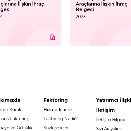
çlarına İlişkin İhraç
Araçlarına İlişkin İhraç
lgesi
Belgesi
24
2023
kımızda
Faktoring
Yatırımcı İlişki
tim Kurulu
Hizmetlerimiz
İletişim
nans Faktoring
Faktoring Nedir?
İletişim Bilgileri
aye ve Ortaklık
Sözleşmeler
Sizi Arayalım