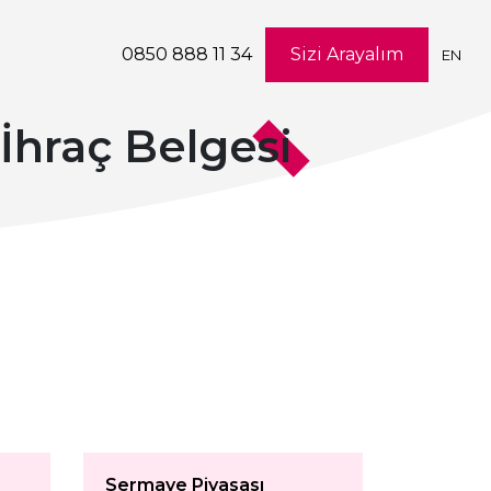
0850 888 11 34
Sizi Arayalım
EN
 İhraç Belgesi
Sermaye Piyasası