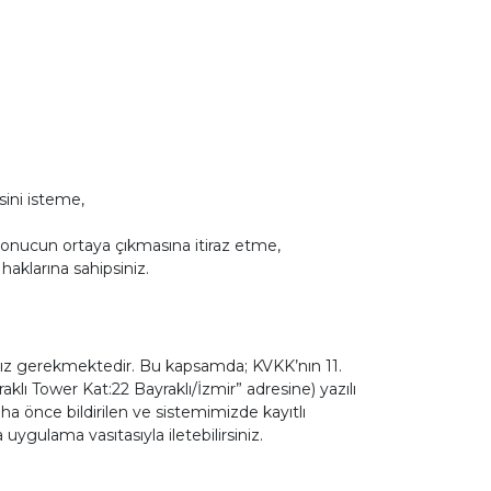
sini isteme,
r sonucun ortaya çıkmasına itiraz etme,
haklarına sahipsiniz.
mamız gerekmektedir. Bu kapsamda; KVKK’nın 11.
lı Tower Kat:22 Bayraklı/İzmir” adresine) yazılı
a önce bildirilen ve sistemimizde kayıtlı
uygulama vasıtasıyla iletebilirsiniz.