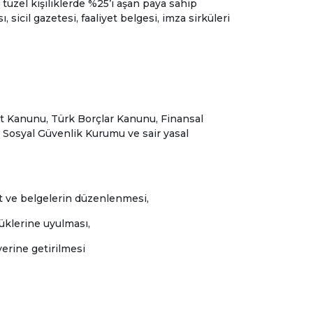
 tüzel kişiliklerde %25’i aşan paya sahip
ı, sicil gazetesi, faaliyet belgesi, imza sirküleri
aret Kanunu, Türk Borçlar Kanunu, Finansal
 Sosyal Güvenlik Kurumu ve sair yasal
ıt ve belgelerin düzenlenmesi,
üklerine uyulması,
erine getirilmesi