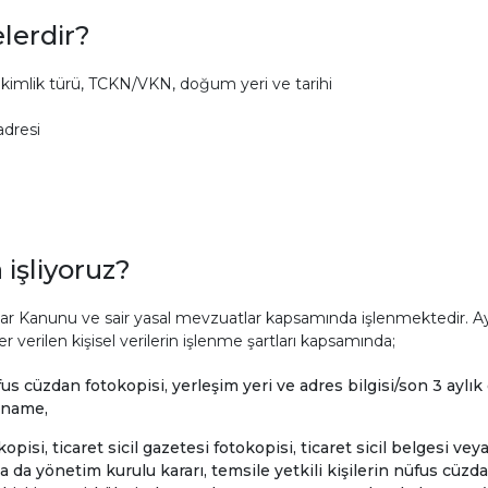
elerdir?
aş, kimlik türü, TCKN/VKN, doğum yeri ve tarihi
 adresi
 işliyoruz?
rçlar Kanunu ve sair yasal mevzuatlar kapsamında işlenmektedir. Ay
erilen kişisel verilerin işlenme şartları kapsamında;
s cüzdan fotokopisi, yerleşim yeri ve adres bilgisi/son 3 aylık 
etname,
isi, ticaret sicil gazetesi fotokopisi, ticaret sicil belgesi veya 
da yönetim kurulu kararı, temsile yetkili kişilerin nüfus cüzdan 