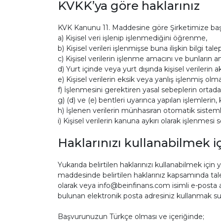
KVKK’ya göre haklarınız
KVK Kanunu 11. Maddesine göre Şirketimize başvur
a) Kişisel veri işlenip işlenmediğini öğrenme,
b) Kişisel verileri işlenmişse buna ilişkin bilgi tal
c) Kişisel verilerin işlenme amacını ve bunların
d) Yurt içinde veya yurt dışında kişisel verilerin a
e) Kişisel verilerin eksik veya yanlış işlenmiş ol
f) İşlenmesini gerektiren yasal sebeplerin ortada
g) (d) ve (e) bentleri uyarınca yapılan işlemlerin, k
h) İşlenen verilerin münhasıran otomatik sistemle
i) Kişisel verilerin kanuna aykırı olarak işlenmes
Haklarınızı kullanabilmek iç
Yukarıda belirtilen haklarınızı kullanabilmek iç
maddesinde belirtilen haklarınız kapsamında tale
olarak veya info@beinfinans.com isimli e-posta a
bulunan elektronik posta adresiniz kullanmak sure
Başvurunuzun Türkçe olması ve içeriğinde;