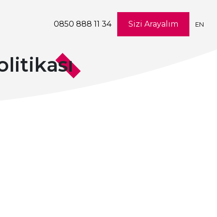
0850 888 11 34
Sizi Arayalım
EN
litikası