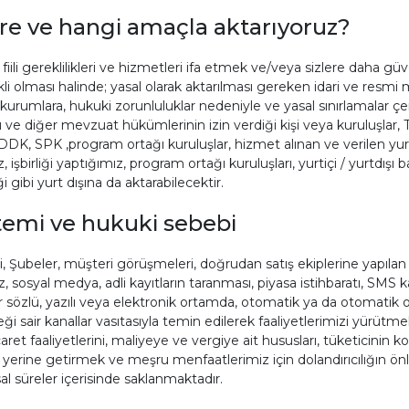
lere ve hangi amaçla aktarıyoruz?
 fiili gereklilikleri ve hizmetleri ifa etmek ve/veya sizlere daha gü
kli olması halinde; yasal olarak aktarılması gereken idari ve res
ve kurumlara, hukuki zorunluluklar nedeniyle ve yasal sınırlamalar 
ve diğer mevzuat hükümlerinin izin verdiği kişi veya kuruluşlar,
DDK, SPK ,program ortağı kuruluşlar, hizmet alınan ve verilen yurt i
şbirliği yaptığımız, program ortağı kuruluşları, yurtiçi / yurtdışı ba
 gibi yurt dışına da aktarabilecektir.
ntemi ve hukuki sebebi
i, Şubeler, müşteri görüşmeleri, doğrudan satış ekiplerine yapılan ya
osyal medya, adli kayıtların taranması, piyasa istihbaratı, SMS kan
z sair sözlü, yazılı veya elektronik ortamda, otomatik ya da otomatik
eği sair kanallar vasıtasıyla temin edilerek faaliyetlerimizi yürütm
ret faaliyetlerini, maliyeye ve vergiye ait hususları, tüketicinin 
 yerine getirmek ve meşru menfaatlerimiz için dolandırıcılığın ö
asal süreler içerisinde saklanmaktadır.