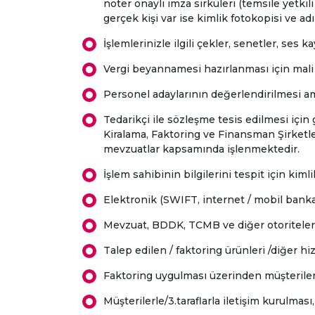
noter onaylı imza sirküleri (temsile yetkil
gerçek kişi var ise kimlik fotokopisi ve adına
İşlemlerinizle ilgili çekler, senetler, ses kayı
Vergi beyannamesi hazırlanması için mali mü
Personel adaylarının değerlendirilmesi ama
Tedarikçi ile sözleşme tesis edilmesi için
Kiralama, Faktoring ve Finansman Şirketl
mevzuatlar kapsamında işlenmektedir.
İşlem sahibinin bilgilerini tespit için kiml
Elektronik (SWIFT, internet / mobil banka
Mevzuat, BDDK, TCMB ve diğer otoritelerc
Talep edilen / faktoring ürünleri /diğer 
Faktoring uygulması üzerinden müşterilerin
Müşterilerle/3.taraflarla iletişim kurulması,