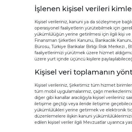
İşlenen kişisel verileri kim
Kişisel verileriniz, kanuni ya da sözleşmeye bağlı
operasyonel faaliyetlerin yürütebilmek için gere
yükümlülüğün yerine getirilmesi için ilgili kişi 
Finansman Şirketleri Kanunu, Bankacılık Kanunu 
Bürosu, Türkiye Bankalar Birliği Risk Merkezi , B
faaliyetlerimizi yürütmek üzere hizmet aldığımız, i
üzere yurt içinde üçüncü kişilere paylaşılabileceği
Kişisel veri toplamanın yö
Kişisel verileriniz, Şirketimiz tüm hizmet birimler
tüm mobil uygulamalarımız, çağrı merkezlerimiz, s
diğer gibi kanallar aracılığıyla kişisel verilerini
iletişime geçtiği veya ileride iletişime geçebilec
yükümlülükleri yerine getirmek ve elektronik tica
düzenlemelere ilişkin kanuni yükümlülüklerimizi
edilen kişisel veriler ilgili Mevzuatlar uyarınca y