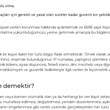
ülü olma,
çları için gerekli ve yasal olan süreler kadar güvenli bir şek
leri kişisel verilen korunması hakkında aydınlatmak ve 6698 sayılı K
nlatma yükümlülüğümüzü yerine getirmek amacıyla bu bilgilend
çek bir kişiye ilişkin her türlü bilgiyi ifade etmektedir. Örnek olarak
niz, erişimde bulunduğunuz IP numarası, yaptığınız işlemlere ait bilg
etnik kökeni, siyasi düşüncesi, felsefi inancı, dini, mezhebi veya diğer
 mahkûmiyeti ve güvenlik tedbirleriyle ilgili verileri ile biyometrik ve 
ne demektir?
amamen veya kısmen otomatik olan ya da herhangi bir veri kayıt sis
, muhafaza edilmesi, değiştirilmesi, yeniden düzenlenmesi, açıklan
masının engellenmesi gibi veriler üzerinde gerçekleştirilen her türlü