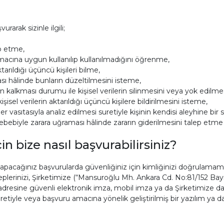
arak sizinle ilgili;
ep etme,
 amacına uygun kullanılıp kullanılmadığını öğrenme,
ktarıldığı üçüncü kişileri bilme,
ması hâlinde bunların düzeltilmesini isteme,
n kalkması durumu ile kişisel verilerin silinmesini veya yok edilme
işisel verilerin aktarıldığı üçüncü kişilere bildirilmesini isteme,
r vasıtasıyla analiz edilmesi suretiyle kişinin kendisi aleyhine bi
i sebebiyle zarara uğraması hâlinde zararın giderilmesini talep etme 
in bize nasıl başvurabilirsiniz?
in yapacağınız başvurularda güvenliğiniz için kimliğinizi doğrula
plerinizi, Şirketimize (“Mansuroğlu Mh. Ankara Cd. No:81/152 Bayrak
dresine güvenli elektronik imza, mobil imza ya da Şirketimize dah
tiyle veya başvuru amacına yönelik geliştirilmiş bir yazılım ya da 