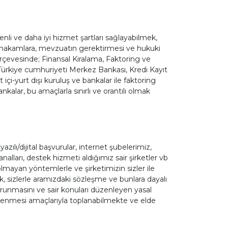
venli ve daha iyi hizmet şartları sağlayabilmek,
mi makamlara, mevzuatın gerektirmesi ve hukuki
çerçevesinde; Finansal Kiralama, Faktoring ve
 Türkiye cumhuriyeti Merkez Bankası, Kredi Kayıt
çi-yurt dışı kuruluş ve bankalar ile faktoring
nkalar, bu amaçlarla sınırlı ve orantılı olmak
zılı/dijital başvurular, internet şubelerimiz,
alları, destek hizmeti aldığımız sair şirketler vb
 olmayan yöntemlerle ve şirketimizin sizler ile
ek, sizlerle aramızdaki sözleşme ve bunlara dayalı
korunmasını ve sair konuları düzenleyen yasal
nlenmesi amaçlarıyla toplanabilmekte ve elde