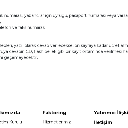
mlik numarası, yabancılar için uyruğu, pasaport numarası veya varsa
,
telefon ve faks numarası,
pleri, yazılı olarak cevap verilecekse, on sayfaya kadar ücret alm
şvuruya cevabın CD, flash bellek gibi bir kayıt ortamında verilmesi 
tini geçemeyecektir.
kımızda
Faktoring
Yatırımcı İlişki
tim Kurulu
Hizmetlerimiz
İletişim