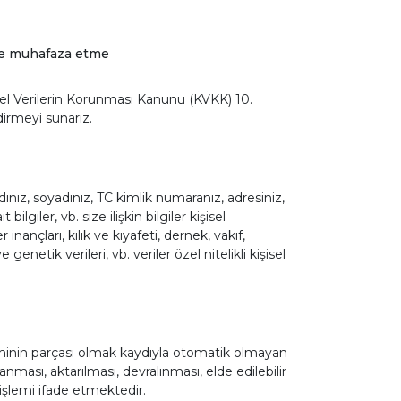
ilde muhafaza etme
işisel Verilerin Korunması Kanunu (KVKK) 10.
irmeyi sunarız.
; adınız, soyadınız, TC kimlik numaranız, adresiniz,
iler, vb. size ilişkin bilgiler kişisel
 inançları, kılık ve kıyafeti, dernek, vakıf,
genetik verileri, vb. veriler özel nitelikli kişisel
teminin parçası olmak kaydıyla otomatik olmayan
ması, aktarılması, devralınması, elde edilebilir
 işlemi ifade etmektedir.