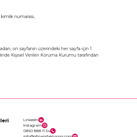
 kimlik numarası,
adan; on sayfanın üzerindeki her sayfa için 1
halinde Kişisel Verileri Koruma Kurumu tarafından
LinkedIn
leri
Instagram
0850 888 11 34
info@qfinansfaktoring.com