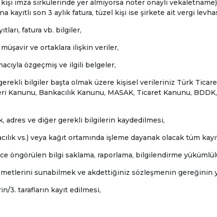
i kişi imza sirkülerinde yer almıyorsa noter onaylı vekaletname)
 kayıtlı son 3 aylık fatura, tüzel kişi ise şirkete ait vergi levhas
tları, fatura vb. bilgiler,
şavir ve ortaklara ilişkin veriler,
cıyla özgeçmiş ve ilgili belgeler,
 gerekli bilgiler başta olmak üzere kişisel verileriniz Türk Tic
eri Kanunu, Bankacılık Kanunu, MASAK, Ticaret Kanunu, BDDK,
ik, adres ve diğer gerekli bilgilerin kaydedilmesi,
cılık vs.) veya kağıt ortamında işleme dayanak olacak tüm kay
e öngörülen bilgi saklama, raporlama, bilgilendirme yükümlül
hizmetlerini sunabilmek ve akdettiğiniz sözleşmenin gereğinin y
/3. tarafların kayıt edilmesi,