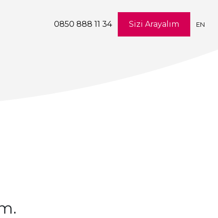
0850 888 11 34
Sizi Arayalım
EN
ım.